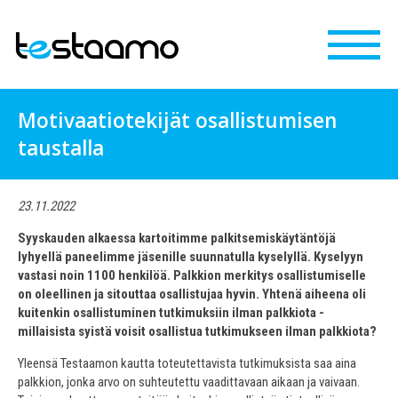
Motivaatiotekijät osallistumisen
taustalla
23.11.2022
Syyskauden alkaessa kartoitimme palkitsemiskäytäntöjä
lyhyellä paneelimme jäsenille suunnatulla kyselyllä. Kyselyyn
vastasi noin 1100 henkilöä. Palkkion merkitys osallistumiselle
on oleellinen ja sitouttaa osallistujaa hyvin. Yhtenä aiheena oli
kuitenkin osallistuminen tutkimuksiin ilman palkkiota -
millaisista syistä voisit osallistua tutkimukseen ilman palkkiota?
Yleensä Testaamon kautta toteutettavista tutkimuksista saa aina
palkkion, jonka arvo on suhteutettu vaadittavaan aikaan ja vaivaan.