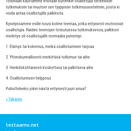
Toisinaan kauttamme etsitään kuitenkin osallistujia tieteellisiin
tutkimuksiin tai muutoin sen tyyppisiin tutkimusasetelmiin, joista ei
voida antaa osallistujille palkkiota.
Kyselyssämme esille nousi kolme teemaa, jotka erityisesti motivoivat
osallistujia. Näiden teemojen toteutuessa tutkimuksessa, palkkion
merkitys oli osallistujalle normaalia pienempi:
1. Elämys tai kokemus, minkä osallistuminen tarjoaa
2. Yhteiskunnallisesti merkittävä tutkimus tai aihe
3. Henkilökohtaisesti koskettava tai palkitseva aihe
4. Osallistumisen helppous
Puhutteleeko jokin näistä erityisesti juuri sinua?
« Takaisin
testaamo.net