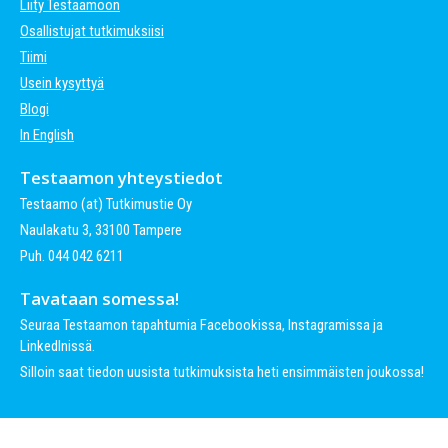
Liity Testaamoon
Osallistujat tutkimuksiisi
Tiimi
Usein kysyttyä
Blogi
In English
Testaamon yhteystiedot
Testaamo (at) Tutkimustie Oy
Naulakatu 3, 33100 Tampere
Puh. 044 042 6211
Tavataan somessa!
Seuraa Testaamon tapahtumia Facebookissa, Instagramissa ja
LinkedInissä.
Silloin saat tiedon uusista tutkimuksista heti ensimmäisten joukossa!