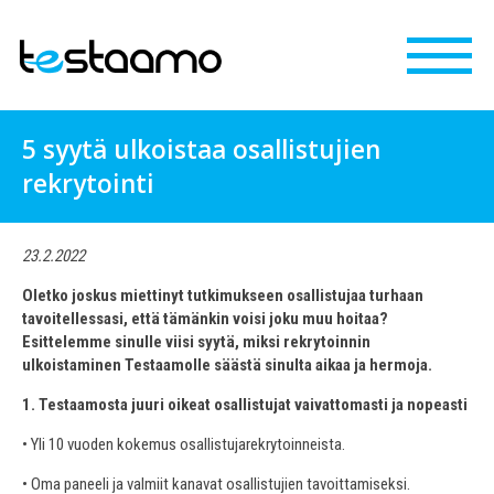
5 syytä ulkoistaa osallistujien
rekrytointi
23.2.2022
Oletko joskus miettinyt tutkimukseen osallistujaa turhaan
tavoitellessasi, että tämänkin voisi joku muu hoitaa?
Esittelemme sinulle viisi syytä, miksi rekrytoinnin
ulkoistaminen Testaamolle säästä sinulta aikaa ja hermoja.
1. Testaamosta juuri oikeat osallistujat vaivattomasti ja nopeasti
• Yli 10 vuoden kokemus osallistujarekrytoinneista.
• Oma paneeli ja valmiit kanavat osallistujien tavoittamiseksi.