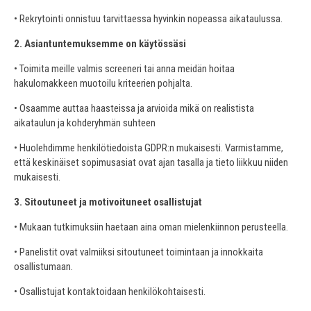
• Rekrytointi onnistuu tarvittaessa hyvinkin nopeassa aikataulussa.
2. Asiantuntemuksemme on käytössäsi
• Toimita meille valmis screeneri tai anna meidän hoitaa
hakulomakkeen muotoilu kriteerien pohjalta.
• Osaamme auttaa haasteissa ja arvioida mikä on realistista
aikataulun ja kohderyhmän suhteen
• Huolehdimme henkilötiedoista GDPR:n mukaisesti. Varmistamme,
että keskinäiset sopimusasiat ovat ajan tasalla ja tieto liikkuu niiden
mukaisesti.
3. Sitoutuneet ja motivoituneet osallistujat
• Mukaan tutkimuksiin haetaan aina oman mielenkiinnon perusteella.
• Panelistit ovat valmiiksi sitoutuneet toimintaan ja innokkaita
osallistumaan.
• Osallistujat kontaktoidaan henkilökohtaisesti.