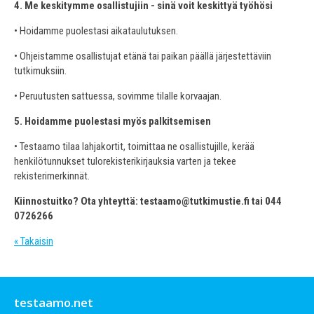
4. Me keskitymme osallistujiin - sinä voit keskittyä työhösi
• Hoidamme puolestasi aikataulutuksen.
• Ohjeistamme osallistujat etänä tai paikan päällä järjestettäviin
tutkimuksiin.
• Peruutusten sattuessa, sovimme tilalle korvaajan.
5. Hoidamme puolestasi myös palkitsemisen
• Testaamo tilaa lahjakortit, toimittaa ne osallistujille, kerää
henkilötunnukset tulorekisterikirjauksia varten ja tekee
rekisterimerkinnät.
Kiinnostuitko? Ota yhteyttä: testaamo@tutkimustie.fi tai 044
0726266
« Takaisin
testaamo.net