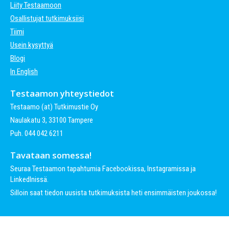
Liity Testaamoon
Osallistujat tutkimuksiisi
Tiimi
Usein kysyttyä
Blogi
In English
Testaamon yhteystiedot
Testaamo (at) Tutkimustie Oy
Naulakatu 3, 33100 Tampere
Puh. 044 042 6211
Tavataan somessa!
Seuraa Testaamon tapahtumia Facebookissa, Instagramissa ja
LinkedInissä.
Silloin saat tiedon uusista tutkimuksista heti ensimmäisten joukossa!